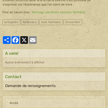
situation inconfortable. À la fin de la séance, il est possible de
s’exprimer sur l’expérience que l’on vient de vivre.
Pour en savoir plus :
Massage vibratoire aux bols tibétains
actualités
Reflexacu
bols tibétains
Ensisheim
Partager
Facebook
X
Email
A venir
Aucun évènement à afficher.
Contact
Demande de renseignements
Accès