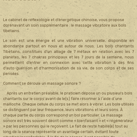
Le cabinet de réflexologie et d’énergétique chinoise, vous propose
dorénavant un soin supplémentaire : le massage vibratoire aux bols
tibétains.
Le son est une énergie et une vibration universelle, disponible en
abondance partout en nous et autour de nous. Les bols chantants
Tibétains, constitués d’un alliage de 7 métaux en relation avec les 7
planètes, les 7 chakras principaux et les 7 jours de la semaine, nous
permettent d’entrer en connexion avec cette vibration à des fins
d’auto-guérison et d’harmonisation de sa vie, de son corps et de ses
pensées.
Comment se déroule un massage sonore ?
Après un entretien préalable, le praticien dépose un ou plusieurs bols
chantants sur le corps avant de le(s) faire résonner à l´aide d´une
mailloche. Chaque cellule du corps se met alors à vibrer. Les bols utilisés
se distinguent par leur fréquence, leurs vibrations et leurs sons. À
chaque partie du corps correspond un bol particulier. Le massage
sonore est très souvent décrit comme « bienfaisant » et « régénérateur
» par les personnes qui le reçoivent. Le fait de resté habillé(e) tout au
long de la séance représente un avantage certain, évitant toute