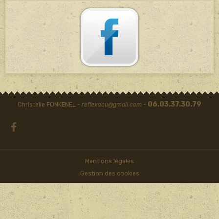
06.03.37.30.79
Christelle FONKENEL -
reflexacu@gmail.com
-
Mentions légales
Gestion des cookies