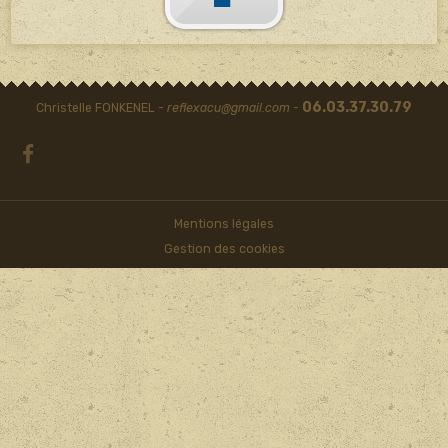
06.03.37.30.79
Christelle FONKENEL -
reflexacu@gmail.com
-
Mentions légales
Gestion des cookies