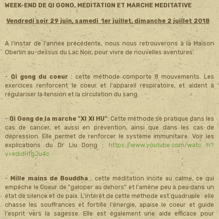
WEEK-END DE QI GONG, MEDITATION ET MARCHE MEDITATIVE
Vendredi soir 29 juin, samedi 1er juillet, dimanche 2 juillet 2018
A l'instar de l'année précédente, nous nous retrouverons à la Maison
Oberlin au-dessus du Lac Noir, pour vivre de nouvelles aventures:
-
Qi gong du coeur
: cette méthode comporte 8 mouvements. Les
exercices renforcent le coeur et l'appareil respiratoire, et aident à
régulariser la tension et la circulation du sang.
-
Qi Gong de la marche "XI XI HU"
: Cette méthode se pratique dans les
cas de cancer, et aussi en prévention, ainsi que dans les cas de
dépression. Elle permet de renforcer le système immunitaire. Voir les
explications du Dr Liu Dong :
https://www.youtube.com/watc h?
v=xdidHfgJu4c
-
Mille mains de Bouddha
: cette méditation incite au calme, ce qui
empêche le Coeur de "galoper au dehors" et l'amène peu à peu dans un
état de silence et de paix. L'intérêt de cette méthode est quadruple : elle
chasse les souffrances et fortifie l'énergie, apaise le coeur et guide
l'esprit vers la sagesse. Elle est également une aide efficace pour