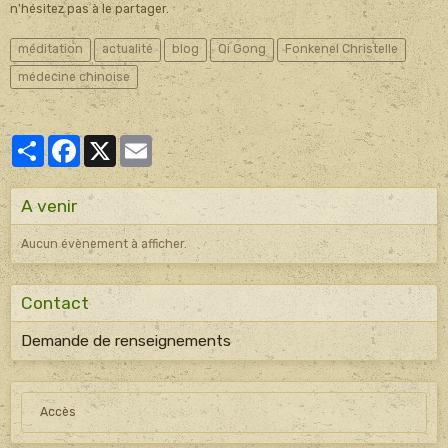
n'hésitez pas à le partager.
méditation
actualité
blog
Qi Gong
Fonkenel Christelle
médecine chinoise
Partager
Facebook
X
Email
A venir
Aucun évènement à afficher.
Contact
Demande de renseignements
Accès